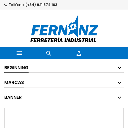
Teléfono:
(+34) 921 574 163



BEGINNING
MARCAS
BANNER