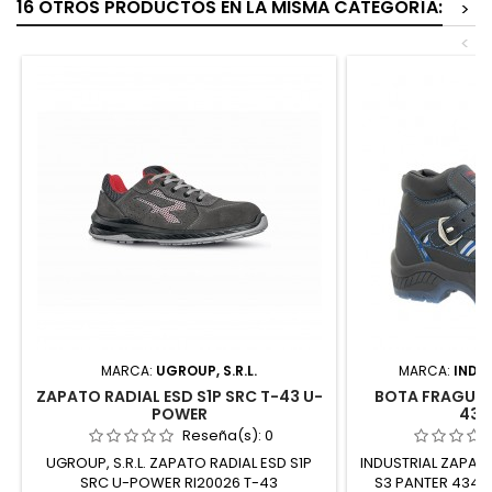
16 OTROS PRODUCTOS EN LA MISMA CATEGORÍA:
>
<
MARCA:
UGROUP, S.R.L.
MARCA:
INDU
ZAPATO RADIAL ESD S1P SRC T-43 U-
BOTA FRAGUA 
POWER
434
Reseña(s):
0
UGROUP, S.R.L. ZAPATO RADIAL ESD S1P
INDUSTRIAL ZAPAT
SRC U-POWER RI20026 T-43
S3 PANTER 4340