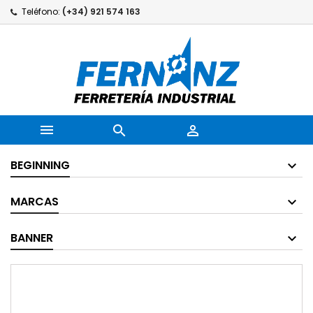
Teléfono:
(+34) 921 574 163



BEGINNING
MARCAS
BANNER