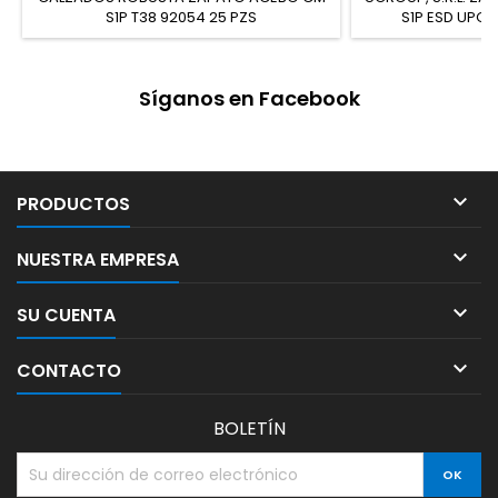
S1P T38 92054 25 PZS
S1P ESD UPO
Síganos en Facebook

PRODUCTOS

NUESTRA EMPRESA

SU CUENTA

CONTACTO
BOLETÍN