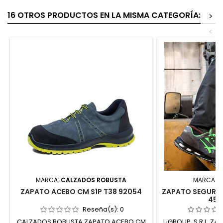
16 OTROS PRODUCTOS EN LA MISMA CATEGORÍA:
>
<
MARCA:
CALZADOS ROBUSTA
MARCA:
U
ZAPATO ACEBO CM S1P T38 92054
ZAPATO SEGURIDA
45 
Reseña(s):
0
CALZADOS ROBUSTA ZAPATO ACEBO CM
UGROUP, S.R.L. Z