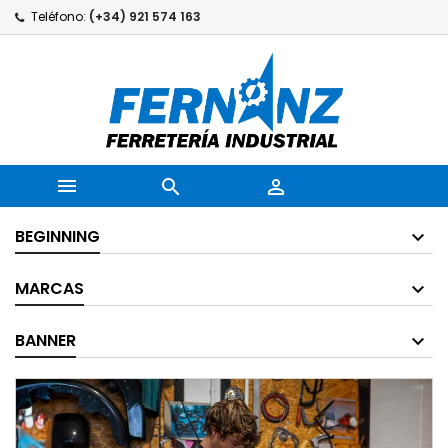
Teléfono:
(+34) 921 574 163



BEGINNING
MARCAS
BANNER