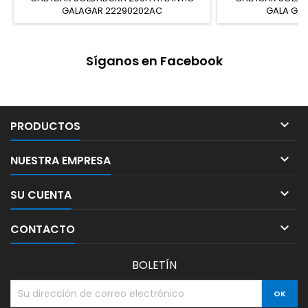
GALAGAR 22290202AC
GALA GAR
Síganos en Facebook

PRODUCTOS

NUESTRA EMPRESA

SU CUENTA

CONTACTO
BOLETÍN