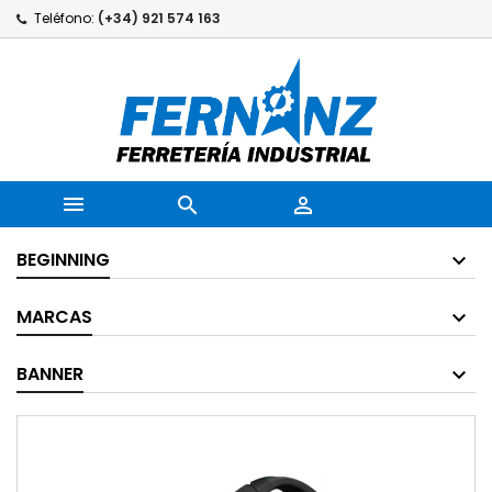
Teléfono:
(+34) 921 574 163



BEGINNING
MARCAS
BANNER