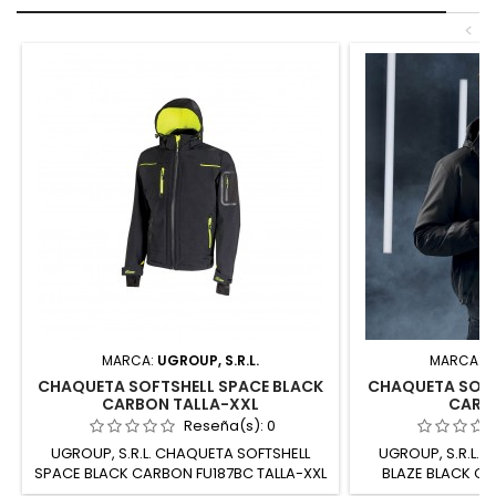
<
MARCA:
UGROUP, S.R.L.
MARCA:
U
CHAQUETA SOFTSHELL SPACE BLACK
CHAQUETA SOFT
CARBON TALLA-XXL
CARB
Reseña(s):
0
UGROUP, S.R.L. CHAQUETA SOFTSHELL
UGROUP, S.R.L.
SPACE BLACK CARBON FU187BC TALLA-XXL
BLAZE BLACK CA