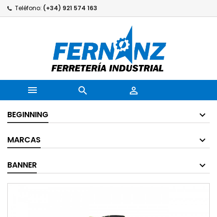
Teléfono:
(+34) 921 574 163



BEGINNING
MARCAS
BANNER