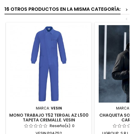
16 OTROS PRODUCTOS EN LA MISMA CATEGORÍA:
>
<
MARCA:
VESIN
MARCA:
U
MONO TRABAJO T52 TERGAL AZ L500
CHAQUETA SOFT
TAPETA CREMALLE. VESIN
CARB
Reseña(s):
0
VESIN P0AZ52
UGROUP, S.R.L.