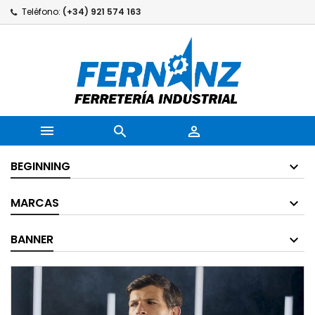
Teléfono:
(+34) 921 574 163



BEGINNING
MARCAS
BANNER