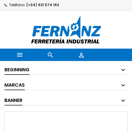
Teléfono:
(+34) 921 574 163



BEGINNING
MARCAS
BANNER