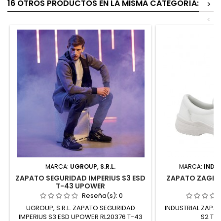
16 OTROS PRODUCTOS EN LA MISMA CATEGORÍA:
>
<
MARCA:
UGROUP, S.R.L.
MARCA:
INDU
ZAPATO SEGURIDAD IMPERIUS S3 ESD
ZAPATO ZAGRO
T-43 UPOWER
Reseña(s):
0
UGROUP, S.R.L. ZAPATO SEGURIDAD
INDUSTRIAL ZAPA
IMPERIUS S3 ESD UPOWER RL20376 T-43
S2 T-