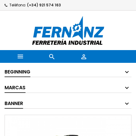
Teléfono:
(+34) 921 574 163



BEGINNING
MARCAS
BANNER