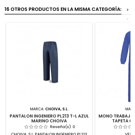
16 OTROS PRODUCTOS EN LA MISMA CATEGORÍA:
>
<
MARCA:
CHOIVA, S.L.
MAR
PANTALON INGENIERO PL213 T-L AZUL
MONO TRABAJO T
MARINO CHOIVA
TAPETA CR
Reseña(s):
0
CHOIVA, S.L. PANTALON INGENIERO PL213
VESI