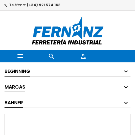
Teléfono:
(+34) 921 574 163



BEGINNING
MARCAS
BANNER