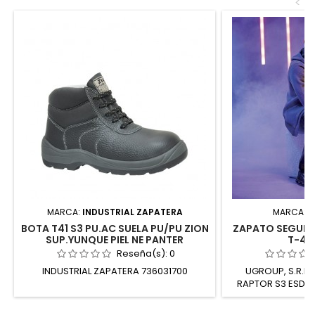
<
MARCA:
INDUSTRIAL ZAPATERA
MARCA:
U
BOTA T41 S3 PU.AC SUELA PU/PU ZION
ZAPATO SEGURI
SUP.YUNQUE PIEL NE PANTER
T-45
Reseña(s):
0
INDUSTRIAL ZAPATERA 736031700
UGROUP, S.R.L
RAPTOR S3 ESD U