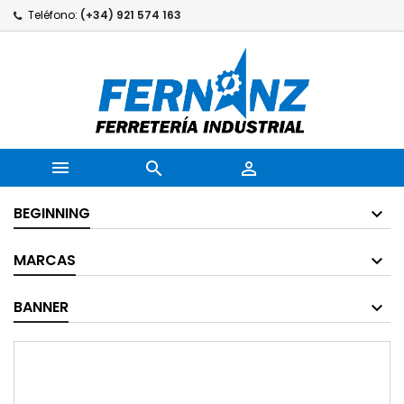
Teléfono:
(+34) 921 574 163



BEGINNING
MARCAS
BANNER