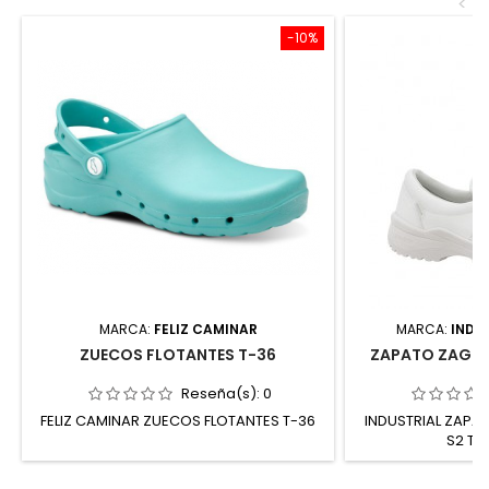
<
-10%
MARCA:
FELIZ CAMINAR
MARCA:
INDU
ZUECOS FLOTANTES T-36
ZAPATO ZAGRO
Reseña(s):
0
FELIZ CAMINAR ZUECOS FLOTANTES T-36
INDUSTRIAL ZAPA
S2 T-