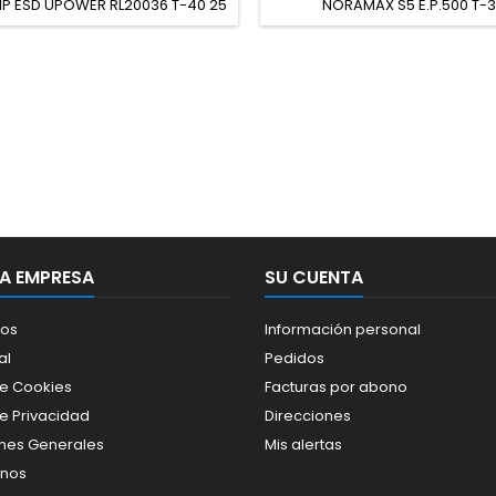
1P ESD UPOWER RL20036 T-40 25
NORAMAX S5 E.P.500 T-
PZS
A EMPRESA
SU CUENTA
os
Información personal
al
Pedidos
de Cookies
Facturas por abono
de Privacidad
Direcciones
nes Generales
Mis alertas
enos