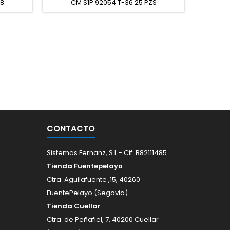
38
CM S1P 92054 T-36 25 PZS
SUPER 
CONTACTO
Sistemas Fernanz, S.L - Cif: B82111485
Tienda Fuentepelayo
Ctra. Aguilafuente ,15, 40260
FuentePelayo (Segovia)
Tienda Cuellar
Ctra. de Peñafiel, 7, 40200 Cuellar