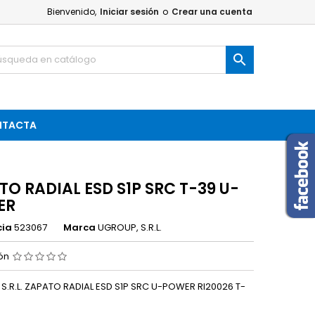
Bienvenido,
Iniciar sesión
o
Crear una cuenta

NTACTA
TO RADIAL ESD S1P SRC T-39 U-
ER
cia
523067
Marca
UGROUP, S.R.L.
ión
S.R.L. ZAPATO RADIAL ESD S1P SRC U-POWER RI20026 T-