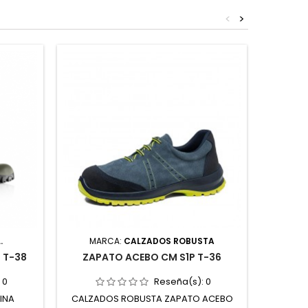
<
>
.
MARCA:
CALZADOS ROBUSTA
MAR
 T-38
ZAPATO ACEBO CM S1P T-36
ZAPATO
:
0
Reseña(s):
0
KINA
CALZADOS ROBUSTA ZAPATO ACEBO
INDUST