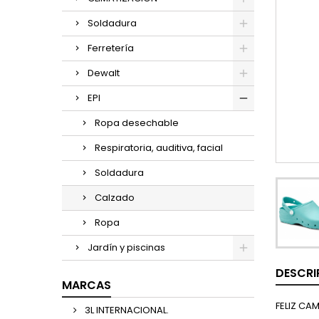
Soldadura
Ferretería
Dewalt
EPI
Ropa desechable
Respiratoria, auditiva, facial
Soldadura
Calzado
Ropa
Jardín y piscinas
DESCRI
MARCAS
FELIZ CA
3L INTERNACIONAL.