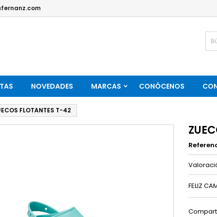
fernanz.com
TAS
NOVEDADES
MARCAS
CONÓCENOS
CO
UECOS FLOTANTES T-42
ZUEC
Referen
Valorac
FELIZ CA
Compart