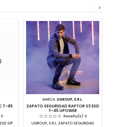
<
>
MARCA:
UGROUP, S.R.L.
MAR
C T-45
ZAPATO SEGURIDAD RAPTOR S3 ESD
BOTA FR
T-45 UPOWER
:
0
Reseña(s):
0
ESD S1P
UGROUP, S.R.L. ZAPATO SEGURIDAD
INDUST