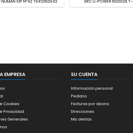
 NUMAN S1P Nº42 73412150042
SRC U-POWER RI20026 T-
GRIS
A EMPRESA
SU CUENTA
os
Información personal
al
Pedidos
de Cookies
Facturas por abono
de Privacidad
Direcciones
nes Generales
Mis alertas
enos