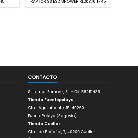
45
RAPTOR S3 ESD UPOWER RL20376 T-45
VELC
CONTACTO
Sistemas Fernanz, S.L - Cif: B82111485
Tienda Fuentepelayo
Ctra. Aguilafuente ,15, 40260
FuentePelayo (Segovia)
Tienda Cuellar
Ctra. de Peñafiel, 7, 40200 Cuellar