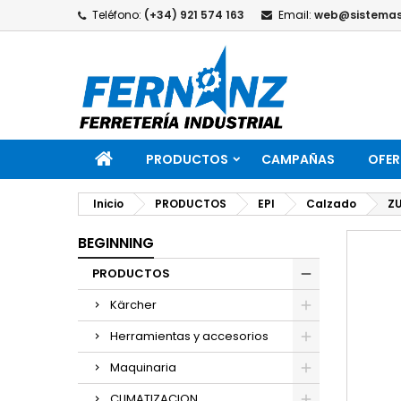
Teléfono:
(+34) 921 574 163
Email:
web@sistemas
PRODUCTOS
CAMPAÑAS
OFER
Inicio
PRODUCTOS
EPI
Calzado
Z
BEGINNING
PRODUCTOS
Kärcher
Herramientas y accesorios
Maquinaria
CLIMATIZACION